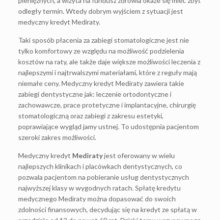
pieniężnych, a wizyta na fundusz zdrowia okaże się mieć zbyt
odległy termin. Wtedy dobrym wyjściem z sytuacji jest
medyczny kredyt Mediraty.
Taki sposób płacenia za zabiegi stomatologiczne jest nie
tylko komfortowy ze względu na możliwość podzielenia
kosztów na raty, ale także daje większe możliwości leczenia z
najlepszymi i najtrwalszymi materiałami, które z reguły mają
niemałe ceny. Medyczny kredyt Mediraty zawiera takie
zabiegi dentystyczne jak: leczenie ortodontyczne i
zachowawcze, prace protetyczne i implantacyjne, chirurgię
stomatologiczną oraz zabiegi z zakresu estetyki,
poprawiające wygląd jamy ustnej. To udostępnia pacjentom
szeroki zakres możliwości.
Medyczny kredyt
Mediraty
jest oferowany w wielu
najlepszych klinikach i placówkach dentystycznych, co
pozwala pacjentom na pobieranie usług dentystycznych
najwyższej klasy w wygodnych ratach. Spłatę kredytu
medycznego Mediraty można dopasować do swoich
zdolności finansowych, decydując się na kredyt ze spłatą w