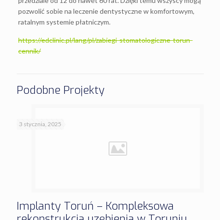
przedziale od 12 do nawet 60 rat. Dzięki temu wszyscy mogą
pozwolić sobie na leczenie dentystyczne w komfortowym,
ratalnym systemie płatniczym.
https://edclinic.pl/lang/pl/zabiegi-stomatologiczne-torun-
cennik/
Podobne Projekty
3 stycznia, 2025
Implanty Toruń – Kompleksowa
rekonstrukcja uzębienia w Toruniu