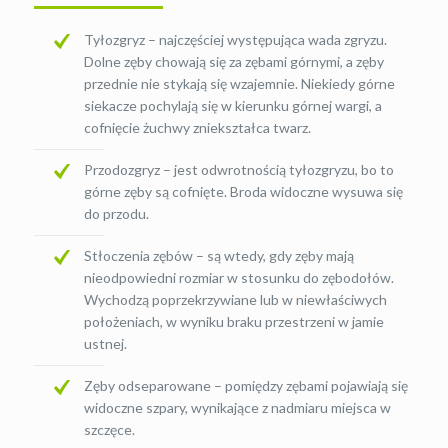
Tyłozgryz – najczęściej występująca wada zgryzu.
Dolne zęby chowają się za zębami górnymi, a zęby
przednie nie stykają się wzajemnie. Niekiedy górne
siekacze pochylają się w kierunku górnej wargi, a
cofnięcie żuchwy zniekształca twarz.
Przodozgryz – jest odwrotnością tyłozgryzu, bo to
górne zęby są cofnięte. Broda widoczne wysuwa się
do przodu.
Stłoczenia zębów – są wtedy, gdy zęby mają
nieodpowiedni rozmiar w stosunku do zębodołów.
Wychodzą poprzekrzywiane lub w niewłaściwych
położeniach, w wyniku braku przestrzeni w jamie
ustnej.
Zęby odseparowane – pomiędzy zębami pojawiają się
widoczne szpary, wynikające z nadmiaru miejsca w
szczęce.