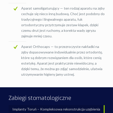
Aparat samoligaturujący — ten rodzaj aparatu na zęby
cechuje się nieco inną budową. Choć jest podobny do
tradycyjnego i lingwalnego aparatu, łuk
ortodontyczny przytrzymuje zestaw klapek, dzięki
czemu drut jest ruchomy, a korekta wady zgryzu
zajmuje mniej czasu.
Aparat Orthocaps — to przezroczyste nakładki na
zęby dopasowywane indywidualnie przez ortodontę,
które są dobrym rozwiązaniem dla osób, które cenią
estetykę. Aparat jest praktycznie niewidoczny, a
dzięki temu, że można go zdjąć samodzielnie, ułatwia
utrzymywanie higieny jamy ustnej.
Zabiegi stomatologiczne
Implanty Toruń – Kompleksowa rekonstrukcja uzębienia