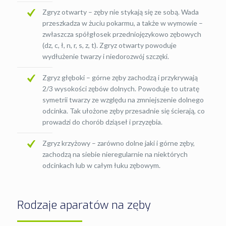
Zgryz otwarty – zęby nie stykają się ze sobą. Wada
przeszkadza w żuciu pokarmu, a także w wymowie –
zwłaszcza spółgłosek przedniojęzykowo zębowych
(dz, c, ł, n, r, s, z, t). Zgryz otwarty powoduje
wydłużenie twarzy i niedorozwój szczęki.
Zgryz głęboki – górne zęby zachodzą i przykrywają
2/3 wysokości zębów dolnych. Powoduje to utratę
symetrii twarzy ze względu na zmniejszenie dolnego
odcinka. Tak ułożone zęby przesadnie się ścierają, co
prowadzi do chorób dziąseł i przyzębia.
Zgryz krzyżowy – zarówno dolne jaki i górne zęby,
zachodzą na siebie nieregularnie na niektórych
odcinkach lub w całym łuku zębowym.
Rodzaje aparatów na zęby