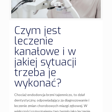
Czym jest
leczenie
kanałowe i w
jakiej sytuacji
trzeba je
wykonać?
Chociaż endodoncja brzmi tajemniczo, to dział
dentystyczny, odpowiadający za diagnozowanie i
leczenie zmian chorobowych miazgi zębowej. W
większości rozpoznajemy ten termin jako leczenie