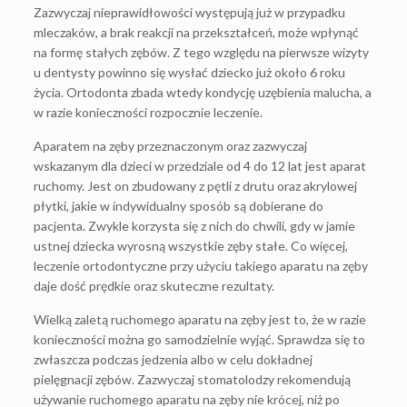
Zazwyczaj nieprawidłowości występują już w przypadku
mleczaków, a brak reakcji na przekształceń, może wpłynąć
na formę stałych zębów. Z tego względu na pierwsze wizyty
u dentysty powinno się wysłać dziecko już około 6 roku
życia. Ortodonta zbada wtedy kondycję uzębienia malucha, a
w razie konieczności rozpocznie leczenie.
Aparatem na zęby przeznaczonym oraz zazwyczaj
wskazanym dla dzieci w przedziale od 4 do 12 lat jest aparat
ruchomy. Jest on zbudowany z pętli z drutu oraz akrylowej
płytki, jakie w indywidualny sposób są dobierane do
pacjenta. Zwykle korzysta się z nich do chwili, gdy w jamie
ustnej dziecka wyrosną wszystkie zęby stałe. Co więcej,
leczenie ortodontyczne przy użyciu takiego aparatu na zęby
daje dość prędkie oraz skuteczne rezultaty.
Wielką zaletą ruchomego aparatu na zęby jest to, że w razie
konieczności można go samodzielnie wyjąć. Sprawdza się to
zwłaszcza podczas jedzenia albo w celu dokładnej
pielęgnacji zębów. Zazwyczaj stomatolodzy rekomendują
używanie ruchomego aparatu na zęby nie krócej, niż po