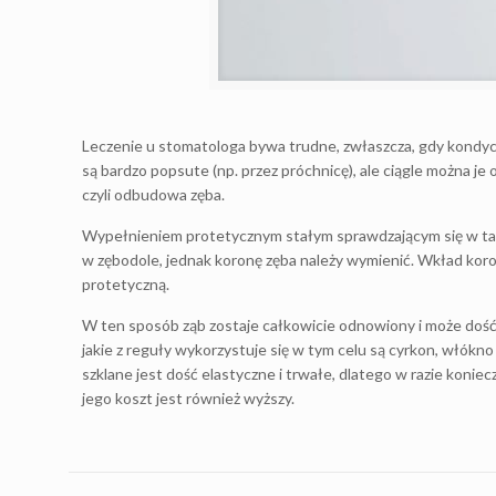
Leczenie u stomatologa bywa trudne, zwłaszcza, gdy kondy
są bardzo popsute (np. przez próchnicę), ale ciągle można 
czyli odbudowa zęba.
Wypełnieniem protetycznym stałym sprawdzającym się w takic
w zębodole, jednak koronę zęba należy wymienić. Wkład koro
protetyczną.
W ten sposób ząb zostaje całkowicie odnowiony i może dość 
jakie z reguły wykorzystuje się w tym celu są cyrkon, włókno 
szklane jest dość elastyczne i trwałe, dlatego w razie konie
jego koszt jest również wyższy.