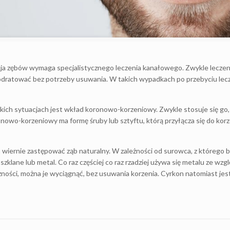
cja zębów wymaga specjalistycznego leczenia kanałowego. Zwykle lecze
je odratować bez potrzeby usuwania. W takich wypadkach po przebyciu l
h sytuacjach jest wkład koronowo-korzeniowy. Zwykle stosuje się go, k
nowo-korzeniowy ma formę śruby lub sztyftu, którą przyłącza się do korz
wiernie zastępować ząb naturalny. W zależności od surowca, z którego 
szklane lub metal. Co raz częściej co raz rzadziej używa się metalu ze wz
czności, można je wyciągnąć, bez usuwania korzenia. Cyrkon natomiast je