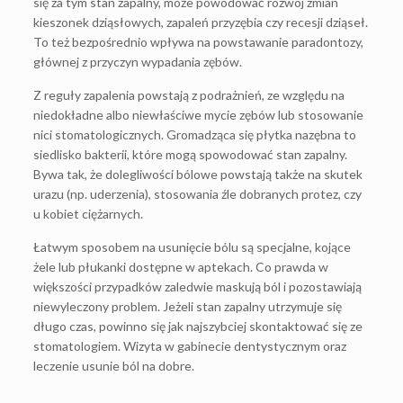
się za tym stan zapalny, może powodować rozwój zmian
kieszonek dziąsłowych, zapaleń przyzębia czy recesji dziąseł.
To też bezpośrednio wpływa na powstawanie paradontozy,
głównej z przyczyn wypadania zębów.
Z reguły zapalenia powstają z podrażnień, ze względu na
niedokładne albo niewłaściwe mycie zębów lub stosowanie
nici stomatologicznych. Gromadząca się płytka nazębna to
siedlisko bakterii, które mogą spowodować stan zapalny.
Bywa tak, że dolegliwości bólowe powstają także na skutek
urazu (np. uderzenia), stosowania źle dobranych protez, czy
u kobiet ciężarnych.
Łatwym sposobem na usunięcie bólu są specjalne, kojące
żele lub płukanki dostępne w aptekach. Co prawda w
większości przypadków zaledwie maskują ból i pozostawiają
niewyleczony problem. Jeżeli stan zapalny utrzymuje się
długo czas, powinno się jak najszybciej skontaktować się ze
stomatologiem. Wizyta w gabinecie dentystycznym oraz
leczenie usunie ból na dobre.