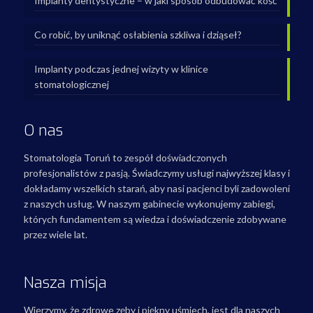
Implanty dentystyczne – w jaki sposób odbudować kość
Co robić, by uniknąć osłabienia szkliwa i dziąseł?
Implanty podczas jednej wizyty w klinice
stomatologicznej
O nas
Stomatologia Toruń to zespół doświadczonych
profesjonalistów z pasją. Świadczymy usługi najwyższej klasy i
dokładamy wszelkich starań, aby nasi pacjenci byli zadowoleni
z naszych usług. W naszym gabinecie wykonujemy zabiegi,
których fundamentem są wiedza i doświadczenie zdobywane
przez wiele lat.
Nasza misja
Wierzymy, że zdrowe zęby i piękny uśmiech, jest dla naszych