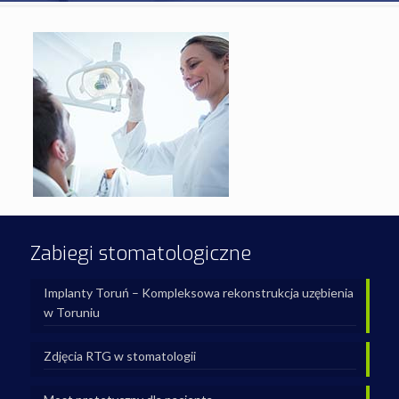
Zabiegi stomatologiczne
Implanty Toruń – Kompleksowa rekonstrukcja uzębienia
w Toruniu
Zdjęcia RTG w stomatologii